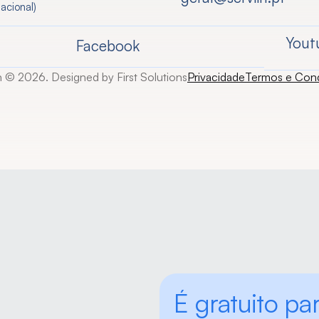
acional)
Yout
Facebook
n © 2026. Designed by First Solutions
Privacidade
Termos e Con
É gratuito par