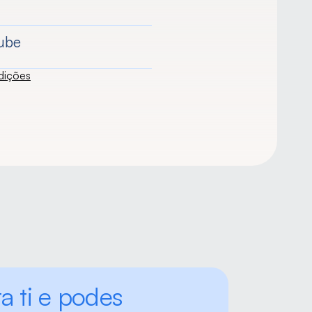
ube
dições
a ti e podes 