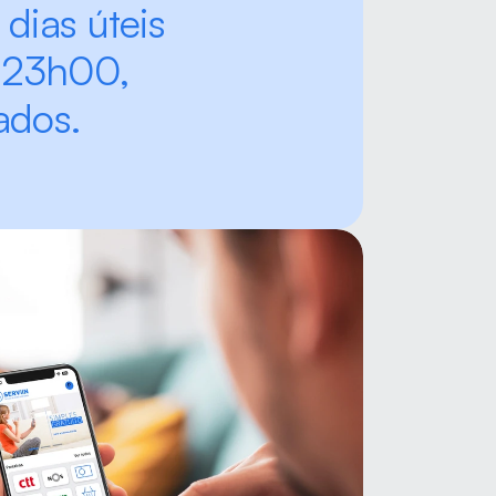
dias úteis 
23h00, 
ados.