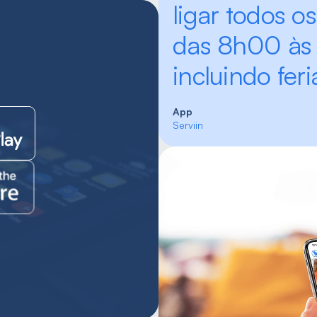
ligar todos os 
das 8h00 às 
incluindo feri
App
Serviin