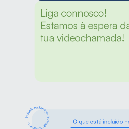
Liga connosco! 
Estamos à espera da
tua videochamada!
Incluído no Serviço
·
Incluído no Serviço ·
O que está incluído n