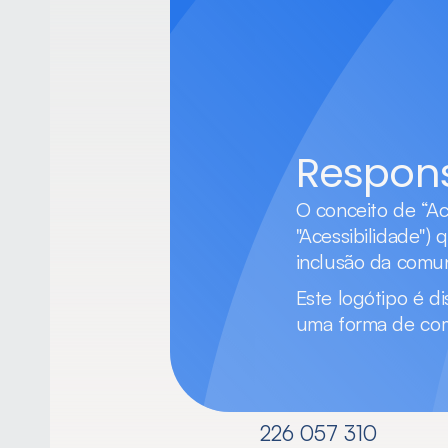
Respons
O conceito de “Ac
"Acessibilidade") 
inclusão da comu
Este logótipo é di
uma forma de com
226 057 310