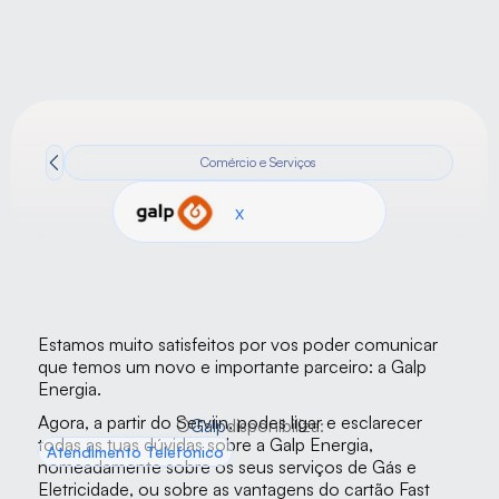
Comércio e Serviços
x
Estamos muito satisfeitos por vos poder comunicar 
que temos um novo e importante parceiro: a Galp 
Energia.
Agora, a partir do Serviin, podes ligar e esclarecer 
O
Galp
disponibiliza:
todas as tuas dúvidas sobre a Galp Energia, 
Atendimento Telefónico
nomeadamente sobre os seus serviços de Gás e 
Eletricidade, ou sobre as vantagens do cartão Fast 