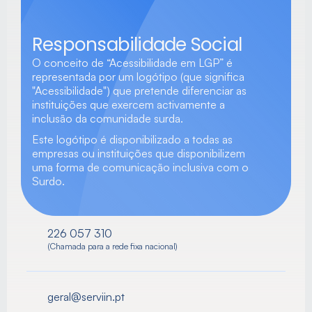
Responsabilidade Social
O conceito de “Acessibilidade em LGP” é 
representada por um logótipo (que significa 
"Acessibilidade") que pretende diferenciar as 
instituições que exercem activamente a 
inclusão da comunidade surda.
Este logótipo é disponibilizado a todas as 
empresas ou instituições que disponibilizem 
uma forma de comunicação inclusiva com o 
Surdo.
226 057 310
(Chamada para a rede fixa nacional)
geral@serviin.pt