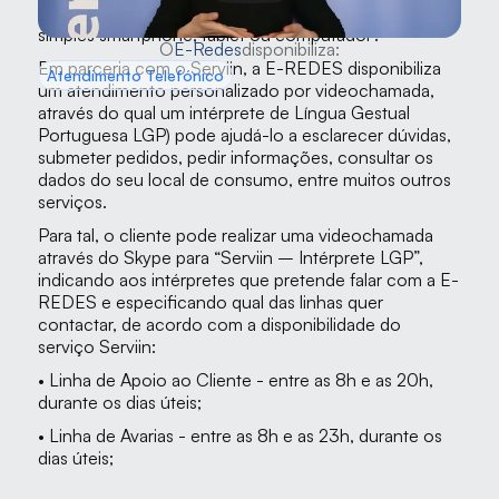
por Língua Gestual Portuguesa, recorrendo a um 
simples smartphone, tablet ou computador?
O
E-Redes
disponibiliza:
Em parceria com o Serviin, a E-REDES disponibiliza 
Atendimento Telefónico
um atendimento personalizado por videochamada, 
através do qual um intérprete de Língua Gestual 
Portuguesa LGP) pode ajudá-lo a esclarecer dúvidas, 
submeter pedidos, pedir informações, consultar os 
dados do seu local de consumo, entre muitos outros 
serviços.
Para tal, o cliente pode realizar uma videochamada 
através do Skype para “Serviin – Intérprete LGP”, 
indicando aos intérpretes que pretende falar com a E-
REDES e especificando qual das linhas quer 
contactar, de acordo com a disponibilidade do 
serviço Serviin:
• Linha de Apoio ao Cliente - entre as 8h e as 20h, 
durante os dias úteis;
• Linha de Avarias - entre as 8h e as 23h, durante os 
dias úteis;