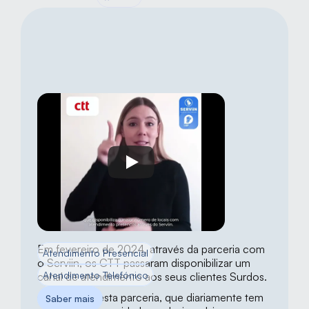
Em fevereiro de 2024, através da parceria com 
Atendimento Presencial
o Serviin, os CTT passaram disponibilizar um 
Atendimento Telefónico
canal de atendimento aos seus clientes Surdos.
O sucesso desta parceria, que diariamente tem 
Saber mais