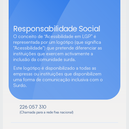
Responsabilidade Social
O conceito de “Acessibilidade em LGP” é 
representada por um logótipo (que significa 
"Acessibilidade") que pretende diferenciar as 
instituições que exercem activamente a 
inclusão da comunidade surda.
Este logótipo é disponibilizado a todas as 
empresas ou instituições que disponibilizem 
uma forma de comunicação inclusiva com o 
Surdo.
226 057 310
(Chamada para a rede fixa nacional)