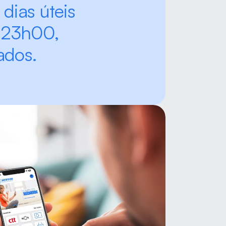
dias úteis 
23h00, 
ados.