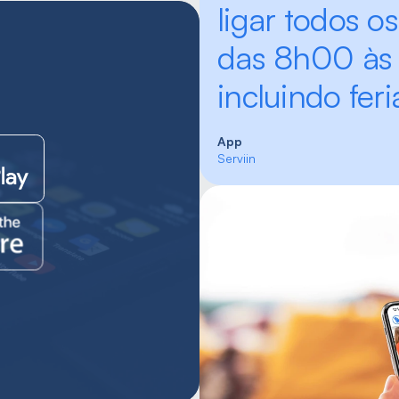
ligar todos os 
das 8h00 às 
incluindo feri
App
Serviin