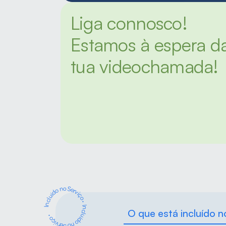
Liga connosco! 
Estamos à espera da
tua videochamada!
Incluído no Serviço
·
Incluído no Serviço ·
O que está incluído n