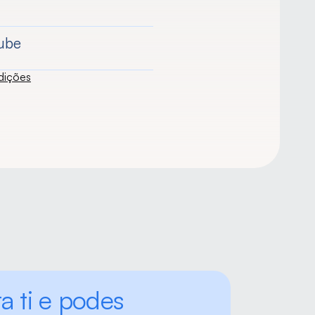
ube
dições
a ti e podes 