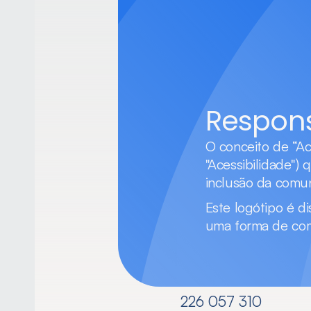
Respons
O conceito de “Ac
"Acessibilidade") 
inclusão da comu
Este logótipo é di
uma forma de com
226 057 310