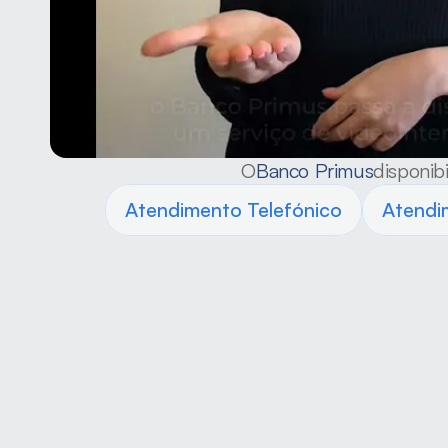
O
Banco Primus
disponibi
Atendimento Telefónico
Atendi
Notíci
O Ban
aten
Portu