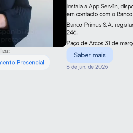
Instala a App Serviin, disp
em contacto com o Banco
Banco Primus S.A. regista
246.
Paço de Arcos 31 de març
liza:
Saber mais
mento Presencial
8 de jun. de 2026
a Relacionada
2 de abr
co Primus disponibiliza
dimento em Língua Gestual
guesa (LGP).