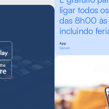
ligar todos os 
das 8h00 às 
incluindo feri
App
Serviin