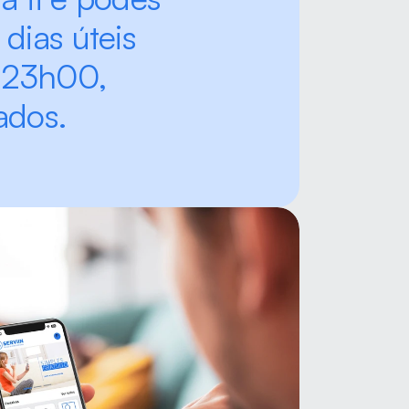
dias úteis 
23h00, 
ados.