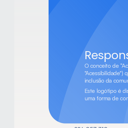
Respons
O conceito de “Ac
"Acessibilidade") 
inclusão da comu
Este logótipo é di
uma forma de com