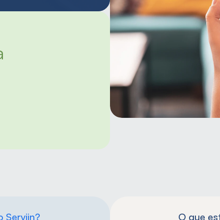
 
o Serviin?
O que est