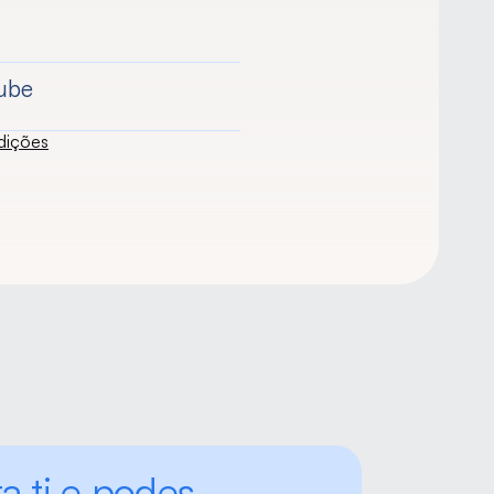
ube
dições
a ti e podes 