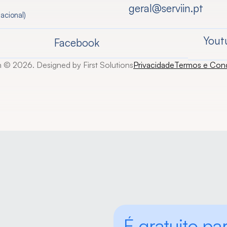
geral@serviin.pt
acional)
Yout
Facebook
n © 2026. Designed by First Solutions
Privacidade
Termos e Con
É gratuito par